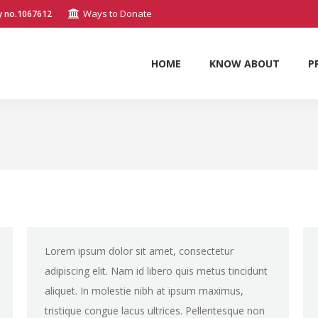
Ways to Donate
y no.1067612
HOME
KNOW ABOUT
P
HOME
KNOW ABOUT
P
Lorem ipsum dolor sit amet, consectetur
adipiscing elit. Nam id libero quis metus tincidunt
aliquet. In molestie nibh at ipsum maximus,
tristique congue lacus ultrices. Pellentesque non