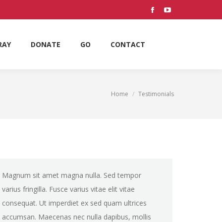
RAY
DONATE
GO
CONTACT
Facebook
YouTube
Search:
page
page
opens
opens
RAY
DONATE
GO
CONTACT
Search:
in
in
new
new
window
window
Home
Testimonials
You are here:
Magnum sit amet magna nulla. Sed tempor
varius fringilla. Fusce varius vitae elit vitae
consequat. Ut imperdiet ex sed quam ultrices
accumsan. Maecenas nec nulla dapibus, mollis